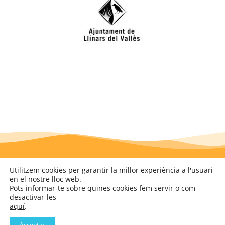
Utilitzem cookies per garantir la millor experiència a l'usuari
en el nostre lloc web.
ADREÇA
Pots informar-te sobre quines cookies fem servir o com
desactivar-les
aquí
.
Passeig del Doctor Barri, núm. 2
Acceptar