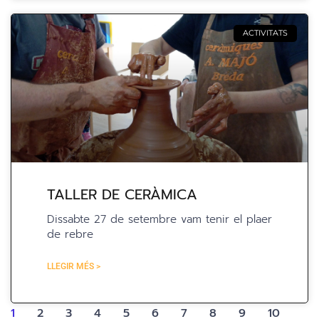
ACTIVITATS
TALLER DE CERÀMICA
Dissabte 27 de setembre vam tenir el plaer
de rebre
LLEGIR MÉS >
1
2
3
4
5
6
7
8
9
10